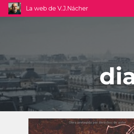
La web de V.J.Nácher
Sk
dia