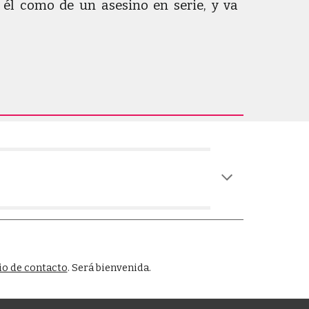
él como de un asesino en serie, y va
o de contacto
. Será bienvenida.