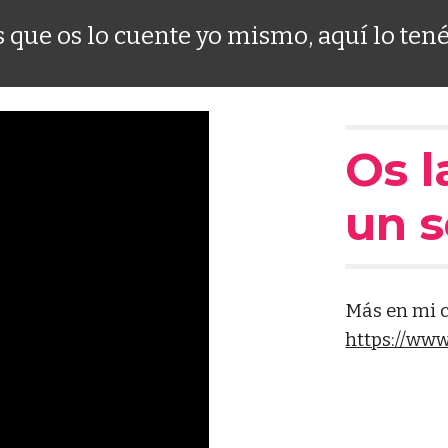
ís que os lo cuente yo mismo, aquí lo tené
Os l
un s
Más en mi 
https://ww