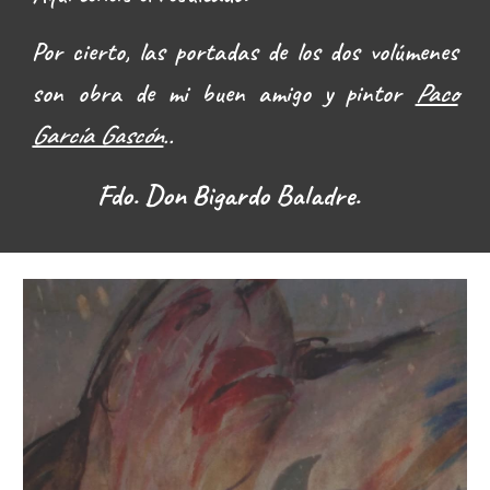
Por cierto, las portadas de los dos volúmenes
son obra de mi buen amigo y pintor
Paco
García Gascón
..
Fdo.
Don Bigardo Baladre.